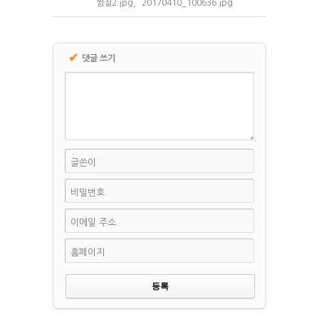
찜질2.jpg
,
20170410_100636.jpg
✔
댓글 쓰기
글쓴이
비밀번호
이메일 주소
홈페이지