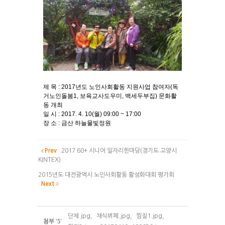
제 목 : 2017년도 노인사회활동 지원사업 참여자(독
거노인돌봄1, 보육교사도우미, 백세두부집) 문화활
동 개최
일 시 : 2017. 4. 10(월) 09:00 ~ 17:00
장 소 : 금산 하늘물빛정원
Prev
2017 60+ 시니어 일자리한마당(경기도 고양시
KINTEX)
2015년도 대전광역시 노인사회활동 활성화대회 평가회
Next
단체.jpg
,
채식뷔페.jpg
,
찜질1.jpg
,
5
첨부
'
'