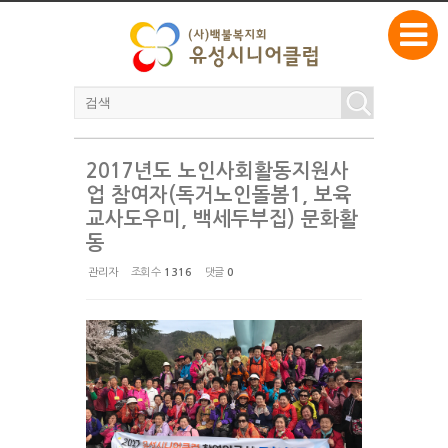
본문으로 바로가기
Sketchbook5, 스케치북5
2017년도 노인사회활동지원사
Sketchbook5, 스케치북5
업 참여자(독거노인돌봄1, 보육
교사도우미, 백세두부집) 문화활
동
관리자
조회 수
1316
댓글
0