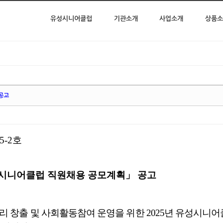
유성시니어클럽
기관소개
사업소개
상품소
공고
5-2
호
성시니어클럽 직원채용 공모계획
」
공고
리 창출 및 사회활동참여 운영을 위한
2025
년 유성시니어