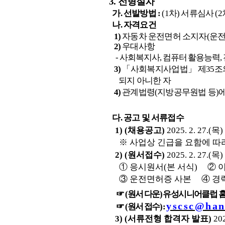
3.
전형절차
가
.
선발방법
:
(1
차
)
서류심사
(2
나
.
자격요건
1)
자동차 운전면허 소지자
(
운
2)
우대사항
-
사회복지사
,
컴퓨터 활용능력
,
3)
「
사회복지사업법
」
제
35
조
되지 아니한 자
4)
관계법령
(
지방공무원법 등
)
다
.
공고 및 서류접수
1) (
채용공고
)
2025. 2. 27.(
목
)
※
사업상 긴급을 요함에 따
2) (
원서접수
)
2025. 2. 27.(
목
)
①
응시원서
(
본 서식
)
②
③
운전면허증 사본
④
경
☞
(
원서 다운
)
유성시니어클럽 
yscsc@han
☞
(
원서 접수
) :
3) (
서류전형 합격자 발표
)
202