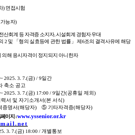
차
)
면접시험
전가능자
)
전산회계 등 자격증 소지자
,
시설회계 경험자 우대
의
2
및
「
형의 실효등에 관한 법률
」
제
6
조의 결격사유에
해당
에 의해 응시자격이 정지되지 아니한자
 ~ 2025. 3. 7.(
금
) / 9
일간
라 축소 공고
 ~ 2025. 3. 7.(
금
) 17:00 / 9
일간
(
공휴일 제외
)
이력서 및 자기소개서
(
본 서식
)
력증명서
(
해당자
)
⑤
기타자격증
(
해당자
)
www.yssenior.or.kr
홈페이지
:
mail.net
5. 3. 7.(
금
) 18:00 /
개별통보