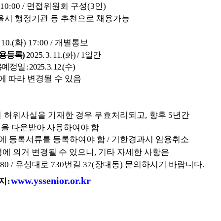
 10:00 /
면접위원회 구성
(3
인
)
을시 행정기관 등 추천으로 채용가능
 10.(
화
) 17:00 /
개별통보
임용등록
)
2025. 3. 11.(
화
) / 1
일간
용예정일
: 2025. 3. 12.(
수
)
에 따라 변경될 수 있음
의 허위사실을 기재한 경우 무효처리되고
,
향후
5
년간
식을 다운받아 사용하여야 함
에 등록서류를 등록하여야 함
/
기한경과시 임용취소
정에 의거 변경될 수 있으니
,
기타 자세한 사항은
80 /
유성대로
730
번길
37(
장대동
)
문의하시기 바랍니다
.
www.yssenior.or.kr
이지
: