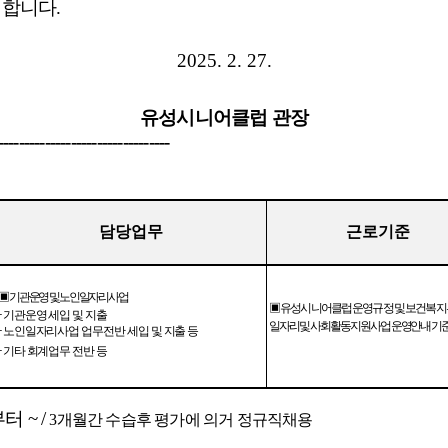
 합니다
.
2025. 2. 27.
유성시니어클럽 관장
---------------------------------
담당업무
근로기준
▣
기관운영 및 노인일자리사업
▣
유성시니어클럽 운영규정 및 보건복지
기관운영 세입 및 지출
-
일자리 및 사회활동 지원사업 운영안내 기
노인일자리사업 업무전반 세입 및 지출 등
-
기타 회계업무 전반 등
-
부터
~ /
3
개월간 수습후 평가에 의거 정규직채용