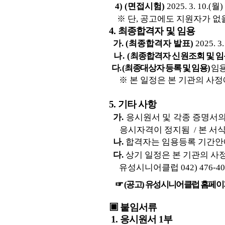
4) (
면접시험
)
2025. 3. 10.(
월
)
※
단
,
공고에도 지원자가 없
4.
최종합격자 및 임용
가
. (
최종합격자 발표
)
2025. 3.
나
. (
최
종합격자 신원조회 및 
다
. (
최종대상자 등록 및 임용
)
임
※
본 일정은 본 기관의 사정
5.
기타 사항
가
.
응시원서 및 각종 증명서
응
시자격이 정지됨
/
본 서
나
.
합격자는 임용등록 기간안
다
.
상기 일정은 본 기관의 사
유성시니어클럽
042) 476-40
☞
(
공고
)
유성시니어클럽 홈페
▣
붙임서류
1.
응시원서
1
부