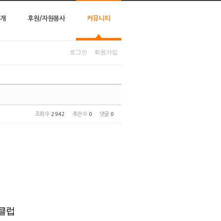
개
후원/자원봉사
커뮤니티
로그인
회원가입
조회 수
2942
추천 수
0
댓글
0
클럽