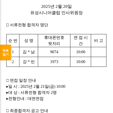
2025
년
2
월
20
일
유성시니어클럽 인사위원장
□
서류전형 합격자 명단
휴대폰번호
면 접 시
순 번
성 명
비 고
뒷자리
간
목록
1
김
*
남
9074
10:00
열기
2
강
*
빈
1973
10:00
□
면접 일정 안내
▸
일 시
: 2025
년
2
월
21
일
(
금
) 10:00
▸
대 상
:
서류전형 합격자
2
명
▸
전형안내
:
대면면접
□
최종합격자 공고 안내