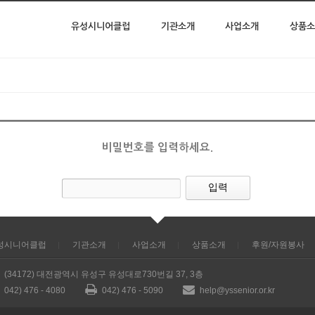
유성시니어클럽
기관소개
사업소개
상품소
비밀번호를 입력하세요.
성시니어클럽
기관소개
사업소개
상품소개
후원/자원봉사
(34172) 대전광역시 유성구 유성대로730번길 37, 3층
042) 476 - 4080
042) 476 - 5090
help@yssenior.or.kr